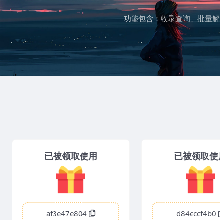
功能包含：收录查询、批量解析
已被领取使用
已被领取使
af3e47e804
d84eccf4b0