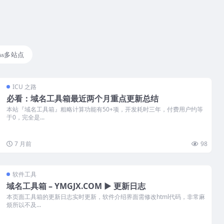
ess多站点
ICU 之路
必看：域名工具箱最近两个月重点更新总结
本站『域名工具箱』粗略计算功能有50+项，开发耗时三年，付费用户约等
于0，完全是...
7 月前
98
软件工具
域名工具箱 – YMGJX.COM ▶ 更新日志
本页面工具箱的更新日志实时更新，软件介绍界面需修改html代码，非常麻
烦所以不及...