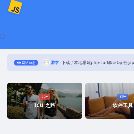
游客
下载了本地搭建php-curl验证码识别a
网站动态
25+
39+
ICU 之路
软件工具