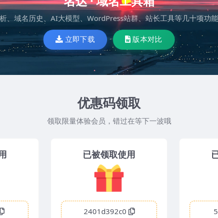
名达 · 域名工具箱
、域名历史、AI大模型、WordPress站群、站长工具等几十项
立即下载
版本对比
优惠码领取
领取限量体验会员，错过在等下一波哦
用
已被领取使用
2401d392c0
5