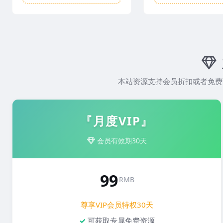
本站资源支持会员折扣或者免费
『月度VIP』
会员有效期30天
99
RMB
尊享VIP会员特权30天
可获取专属免费资源