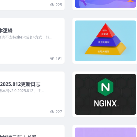
225
本逻辑
支持site:<域名>方式，想...
191
.2025.812更新日志
v2.0.2025.812。 主...
227