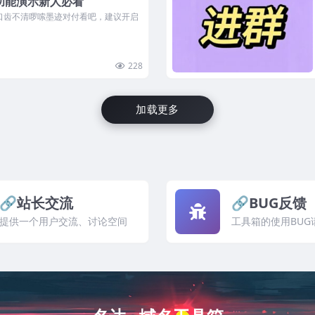
功能演示新人必看
口齿不清啰嗦墨迹对付看吧，建议开启
228
加载更多
🔗站长交流
🔗BUG反馈
提供一个用户交流、讨论空间
工具箱的使用BUG