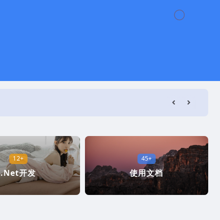
12+
45+
.Net开发
使用文档