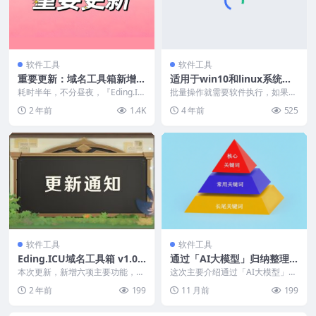
软件工具
软件工具
重要更新：域名工具箱新增域
适用于win10和linux系统开
名历史查询功能
源压缩软件7-Zip，极高的压
耗时半年，不分昼夜，『Eding.IC
批量操作就需要软件执行，如果你
U域名工具箱』新增网页时光机查
缩比避免中文乱码
的数据过大，并且含有中文名字的
2 年前
1.4K
4 年前
525
询功能（即域...
文件，内页URL必然...
软件工具
软件工具
Eding.ICU域名工具箱 v1.0.2
通过「AI大模型」归纳整理
024.508更新日志
关键词及相关词
本次更新，新增六项主要功能，另
这次主要介绍通过「AI大模型」如
外还增加了更多功能页面的三项独
何归纳整理关键词以及相关词。
2 年前
199
11 月前
199
立小工具。可以说诚意...
目前人工智能可以说...