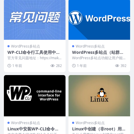
WordPress多站点
WordPress多站点
WP-CLI命令行工具使用中常
WordPress多站点（站群模
见错误汇总
式）开启方法
官方常见问题地址：https://make.
WordPress多站点功能让用户能够
wordpress.org/cli/...
通过一个主WordPress程序集中管
1 年前
282
1 年前
392
理多...
WordPress多站点
WordPress多站点
Linux中安装WP-CLI命令行
Linux中创建（非root）用户