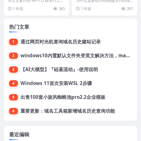
工具步骤说明
的方法说明
本文主要介绍 WP-CLI 命令行工具
为什么需要给Linux创建非root用
的安装方法，只有安装了此工具才
户 原因有二，如下： WP-CLI 命令
1 年前
365
1 年前
297
能使用 Ed...
行...
热门文章
通过网页时光机查询域名历史建站记录
1
windows10内置默认文件夹变英文解决方法，macOS桌面文件夹变英文解决方法
2
【AI大模型】『硅基流动』-使用说明
3
Windows 11首次安装WSL 2步骤
4
出售100套小旋风蜘蛛池pro2.2企业模板
5
重要更新：域名工具箱新增域名历史查询功能
6
最近编辑