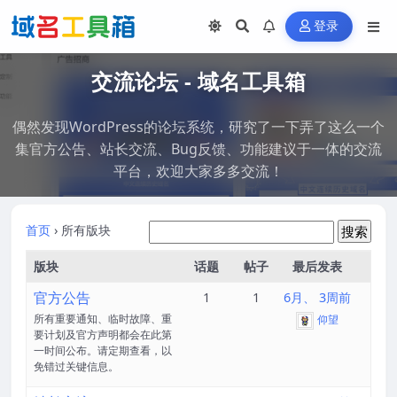
登录
交流论坛 - 域名工具箱
偶然发现WordPress的论坛系统，研究了一下弄了这么一个
集官方公告、站长交流、Bug反馈、功能建议于一体的交流
平台，欢迎大家多多交流！
首页
›
所有版块
版块
话题
帖子
最后发表
官方公告
1
1
6月、 3周前
所有重要通知、临时故障、重
仰望
要计划及官方声明都会在此第
一时间公布。请定期查看，以
免错过关键信息。