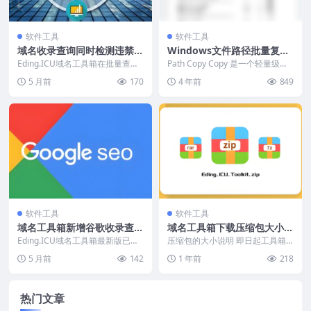
软件工具
软件工具
域名收录查询同时检测违禁词
Windows文件路径批量复制
及安全警告
工具
Eding.ICU域名工具箱在批量查询
Path Copy Copy 是一个轻量级的
域名收录时，还能同时批量检测违
操作系统增强应用程序，其目的是
5 月前
170
4 年前
849
禁词以及搜索...
帮助您...
软件工具
软件工具
域名工具箱新增谷歌收录查
域名工具箱下载压缩包大小及
询，请查看视频演示
报毒情况说明
Eding.ICU域名工具箱最新版已经
压缩包的大小说明 即日起工具箱
支持谷歌收录查询，功能位于收录
软件压缩包大小由80多MB增长为
5 月前
142
1 年前
218
查询栏目谷歌...
337MB左右，主...
热门文章