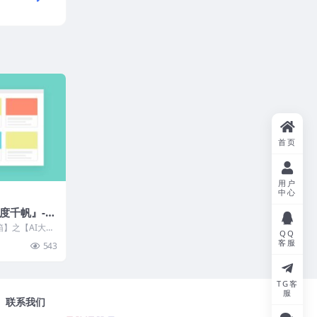
首页
用户
中心
度千帆』-使
具箱】之【AI大模
QQ
与使用简要说
客服
543
TG客
服
联系我们