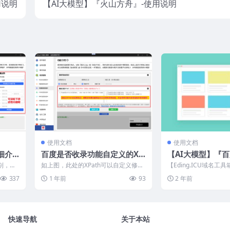
用说明
【AI大模型】『火山方舟』-使用说明
使用文档
使用文档
细介
百度是否收录功能自定义的XP
【AI大模型】『百
ath设置说明
用说明
别，首
如上图，此处的XPath可以自定义修
【Eding.ICU域名工
条件进
改，以下教大家如何修改 本工具批量
型】『百度千帆』注册
337
1 年前
93
2 年前
查询百度，...
明！...
快速导航
关于本站