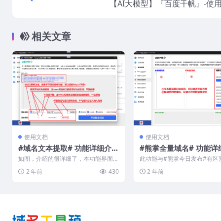
【AI大模型】『百度千帆』-使
相关文章
使用文档
使用文档
#域名文本提取# 功能详细介
#熊掌全量域名# 功能详
绍
绍
如图，介绍的很详细了，本功能界面
此功能与#熊掌今日发布#有区
参考桔子，功能是自己实现的，有自
先本功能就是全量下载并根据
2 年前
430
2 年前
己的特色，欢迎尝...
行域名筛选，筛...