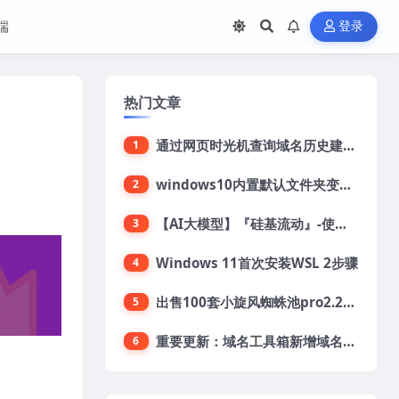
端
登录
热门文章
通过网页时光机查询域名历史建站记录
1
windows10内置默认文件夹变英文解决方法，macOS桌面文件夹变英文解决方法
2
【AI大模型】『硅基流动』-使用说明
3
Windows 11首次安装WSL 2步骤
4
出售100套小旋风蜘蛛池pro2.2企业模板
5
重要更新：域名工具箱新增域名历史查询功能
6