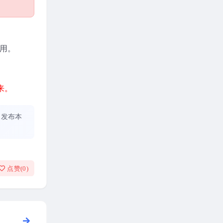
使用。
来。
、发布本
点赞(
0
)