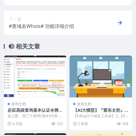
下一篇
#查域名Whois# 功能详细介绍
相关文章
使用文档
使用文档
必应高级查询基本认证令牌设
【AI大模型】『紫东太初』-
置说明
使用说明
如上图，第三个推荐(海外)代理Ⅲ
【Eding.ICU域名工具箱】之【AI
作为海外代理即支持全局处的代理
大模型】『紫东太初』注册与使用
6 月前
133
2 年前
338
设置（百度、搜狗、...
简要说明！...