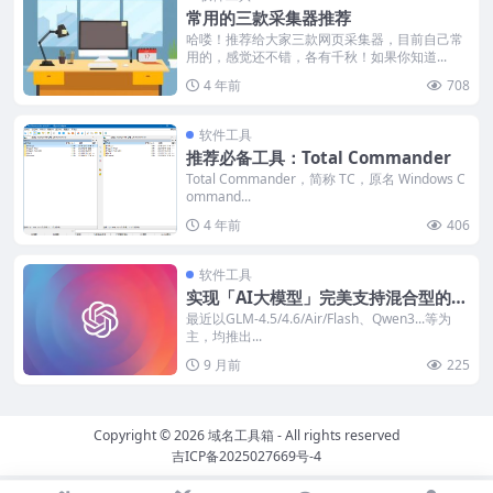
常用的三款采集器推荐
哈喽！推荐给大家三款网页采集器，目前自己常
用的，感觉还不错，各有千秋！如果你知道...
4 年前
708
软件工具
推荐必备工具：Total Commander
Total Commander，简称 TC，原名 Windows C
ommand...
4 年前
406
软件工具
实现「AI大模型」完美支持混合型的大
模型
最近以GLM-4.5/4.6/Air/Flash、Qwen3...等为
主，均推出...
9 月前
225
Copyright © 2026
域名工具箱
- All rights reserved
吉ICP备2025027669号-4