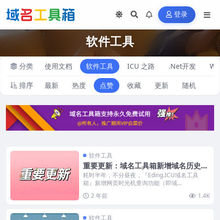
登录
软件工具
分类
使用文档
软件工具
ICU 之路
.Net开发
Wo
排序
最新
热度
点赞
收藏
更新
随机
软件工具
重要更新：域名工具箱新增域名历史查
询功能
耗时半年，不分昼夜，『Eding.ICU域名工具
箱』新增网页时光机查询功能（即域...
2 年前
1.4K
软件工具