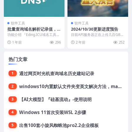
软件工具
软件工具
批量查询域名解析记录值，
2024/10/30更新进度预告
A、CNAME、NS、TXT…
功能介绍 『Eding.ICU域名工具
目前API服务器正在上传几百GB的
箱』->『站长工具』新增 #DNS
向量数据库的数据中，略有性能影
1 年前
296
2 年前
252
诊...
响。 主要功能预...
热门文章
通过网页时光机查询域名历史建站记录
1
windows10内置默认文件夹变英文解决方法，macOS桌面文件夹变英文解决方法
2
【AI大模型】『硅基流动』-使用说明
3
Windows 11首次安装WSL 2步骤
4
出售100套小旋风蜘蛛池pro2.2企业模板
5