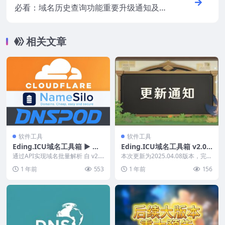
必看：域名历史查询功能重要升级通知及演
示
相关文章
软件工具
软件工具
Eding.ICU域名工具箱 ▶ 批
Eding.ICU域名工具箱 v2.0.2
量解析
025.408更新日志
通过API实现域名批量解析 自 v2.
本次更新为2025.04.08版本，完整
0.2025.408 版本开始『Eding...
的版本号v2.0.2025.408。 主...
1 年前
553
1 年前
156