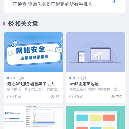
一证通查 查询你身份证绑定的所有手机号
相关文章
ICU 之路
ICU 之路
最近API服务器被黑了，大家
wsl2固定IP地址
要注意服务器安全了
搞了两天，终于把几百GB的数据
每次重启PC后执行bar文件，固定
迁移到新服务器了。 期间想放弃
wsl2的IP地址
4 月前
83
4 年前
757
云端文章库功能，这样...