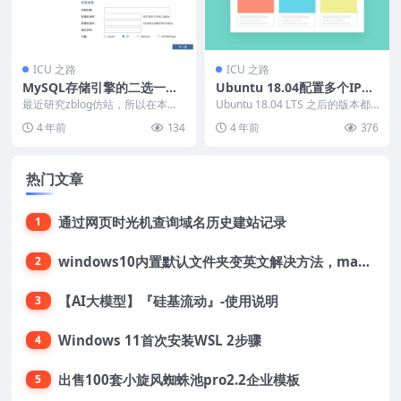
ICU 之路
ICU 之路
MySQL存储引擎的二选一：I
Ubuntu 18.04配置多个IP地
nnoDB和MyISAM
址
最近研究zblog仿站，所以在本地
Ubuntu 18.04 LTS 之后的版本都
安装了一下zblog，过程中有一项
采用全新的 Netplan 来管理...
4 年前
134
4 年前
376
表存储引擎如...
热门文章
通过网页时光机查询域名历史建站记录
1
windows10内置默认文件夹变英文解决方法，macOS桌面文件夹变英文解决方法
2
【AI大模型】『硅基流动』-使用说明
3
Windows 11首次安装WSL 2步骤
4
出售100套小旋风蜘蛛池pro2.2企业模板
5