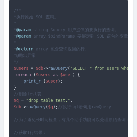
/**

*执行原始 SQL 查询。

*

*
@param
 string $query 用户提供的要执行的查询。

*
@param
 array $bindParams 要绑定到 SQL 语句的变量数组
*

*
@return
 array 包含查询返回的行。

*@抛出异常

*/
$users
 = 
$db
->
rawQuery
(
'SELECT * from users where 
foreach
 (
$users
as
$user
) {

print_r
 (
$user
);

//删除test表
$q
 = 
"drop table test;"
$db
->
rawQuery
(
$q
);
//执行sql语句用rawQuery
//为了避免长时间检查，有几个助手功能可以处理原始查询：
//获取1行结果：