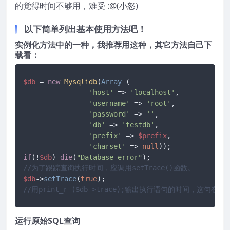
的觉得时间不够用，难受 :@(小怒)
以下简单列出基本使用方法吧！
实例化方法中的一种，我推荐用这种，其它方法自己下
载看：
$db
 = 
new
Mysqlidb
(
Array
 (

'host'
 => 
'localhost'
,

'username'
 => 
'root'
,

'password'
 => 
''
,

'db'
 => 
'testdb'
,

'prefix'
 => 
$prefix
,

'charset'
 => 
null
if
(!
$db
) 
die
(
"Database error"
//为了跟踪查询执行时间，应调用setTrace()函数。
$db
->
setTrace
(
true
//用print_r ($db->trace);输出执行语句的时间，这句
运行原始SQL查询