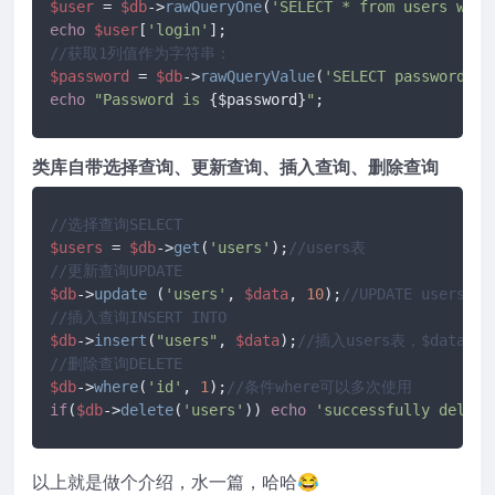
$user
 = 
$db
->
rawQueryOne
(
'SELECT * from users wher
echo
$user
[
'login'
//获取1列值作为字符串：
$password
 = 
$db
->
rawQueryValue
(
'SELECT password fr
echo
"Password is 
{$password}
"
;
类库自带选择查询、更新查询、插入查询、删除查询
//选择查询SELECT
$users
 = 
$db
->
get
(
'users'
);
//users表
//更新查询UPDATE
$db
->
update
 (
'users'
, 
$data
, 
10
);
//UPDATE users SE
//插入查询INSERT INTO
$db
->
insert
(
"users"
, 
$data
);
//插入users表，$data数
//删除查询DELETE
$db
->
where
(
'id'
, 
1
);
//条件where可以多次使用
if
(
$db
->
delete
(
'users'
)) 
echo
'successfully delete
以上就是做个介绍，水一篇，哈哈😂