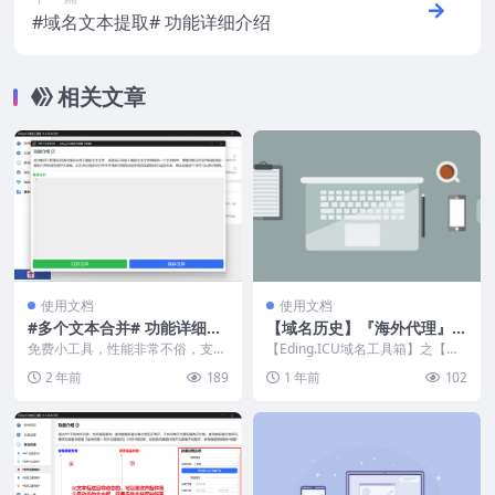
#域名文本提取# 功能详细介绍
相关文章
使用文档
使用文档
#多个文本合并# 功能详细介
【域名历史】『海外代理』-
绍
设置说明
免费小工具，性能非常不俗，支持
【Eding.ICU域名工具箱】之【域
拖拽txt文本文件。比如：你从聚名
名历史】『海外代理』推荐并设置
2 年前
189
1 年前
102
下载过期域名文本...
简要说明！ ...