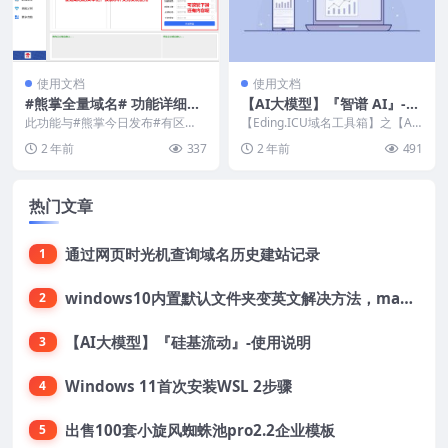
使用文档
使用文档
#熊掌全量域名# 功能详细介
【AI大模型】『智谱 AI』-使
绍
用说明
此功能与#熊掌今日发布#有区
【Eding.ICU域名工具箱】之【AI
别，首先本功能就是全量下载并根
大模型】『智谱 AI』注册与使用
2 年前
337
2 年前
491
据条件进行域名筛选，筛...
简要说明...
热门文章
通过网页时光机查询域名历史建站记录
1
windows10内置默认文件夹变英文解决方法，macOS桌面文件夹变英文解决方法
2
【AI大模型】『硅基流动』-使用说明
3
Windows 11首次安装WSL 2步骤
4
出售100套小旋风蜘蛛池pro2.2企业模板
5