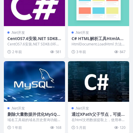
.Net开发
.Net开发
CentOS7.6安装.NET SDK8.0
C# HTML解析工具HtmlAgil
环境变量配置
ityPack使用实例
CentOS7.6安装.NET SDK8.0环境
HtmlDocument.LoadHtml 方法从
变量配置，以及出现问题的一些命
指定字符串加载 HTML 文档...
2 年前
581
3 年前
847
令...
.Net开发
.Net开发
删除大量数据并优化MySQL
通过XPath父子节点，可提高
空间占用
html文档数据完美提取
域名工具箱的域名历史查询功能，
在html文档数据提取上，使用单一
因为查询时光机储存了大量的html
的XPath提取目标位置数据，此方
1 年前
168
5 月前
120
代码，导致数据库...
式仅适合简单...