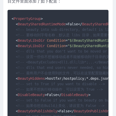
目文件里面添加了如下配置：
<
PropertyGroup
>
<
BeautySharedRuntimeMode
>
False
</
BeautySharedRunt
<!-- beauty into sub-directory, default is libs,
<!-- 要移动到字母名称，默认是 libs 目录，如果需要包含
<
BeautyLibsDir
Condition
=
"$(BeautySharedRuntimeM
<
BeautyLibsDir
Condition
=
"$(BeautySharedRuntimeM
<!-- dlls that you don't want to be moved or can
<!-- 设置一些你不想被移动或者不能被移动到子目录的文件名
<!-- <BeautyExcludes>dll1.dll;lib*;...</BeautyEx
<!-- dlls that end users never needed, so hide t
<!-- 最终用户不会使用到的文件，可以在这里配置隐藏掉。 -
<
BeautyHiddens
>
hostfxr;hostpolicy;*.deps.json;*.
<!-- set to True if you want to disable -->
<!-- 如果不想执行移动操作，可以设置为 True -->
<
DisableBeauty
>
False
</
DisableBeauty
>
<!-- set to False if you want to beauty on build
<!-- 如果你想在Build上美化，请设置为 False -->
<
BeautyOnPublishOnly
>
False
</
BeautyOnPublishOnly
>