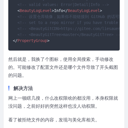
<!-- valid values: Error|Detail|Info -->
<
BeautyLogLevel
>
Info
</
BeautyLogLevel
>
<!-- 设置仓库镜像，如果你不能链接到 GitHub 的话可
<!-- set to a repo mirror if you have troble in 
<!-- <BeautyGitCDN>https://gitee.com/liesauer/Ho
<!-- <BeautyGitTree>master</BeautyGitTree> -->
</
PropertyGroup
>
然后就是，我换了个图标，使用全局搜索，手动修改
的。可能修改了配置文件还是哪个文件导致了开头截图
的问题。
解决方法
网上一顿瞎几搜，什么改权限啥的都没用，本身权限就
没问题，之前好好的突然这样也没人动权限。
看了被拒绝文件的内容，发现与美化库相关。