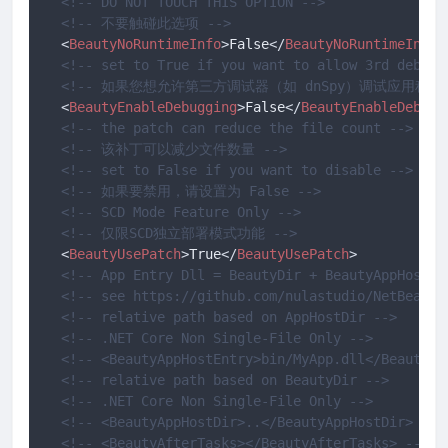
<!-- DO NOT TOUCH THIS OPTION -->
<!-- 不要触碰此选项 -->
<
BeautyNoRuntimeInfo
>
False
</
BeautyNoRuntimeInfo
>
<!-- set to True if you want to allow 3rd debugg
<!-- 如果您想允许第三方调试器（如 dnSpy）调试应用程序，
<
BeautyEnableDebugging
>
False
</
BeautyEnableDebugg
<!-- the patch can reduce the file count -->
<!-- 该补丁可以减少文件数量 -->
<!-- set to False if you want to disable -->
<!-- 如果要禁用，请设置为 False -->
<!-- SCD Mode Feature Only -->
<!-- 仅限SCD独立部署模式功能 -->
<
BeautyUsePatch
>
True
</
BeautyUsePatch
>
<!-- App Entry Dll = BeautyDir + BeautyAppHostDi
<!-- see https://github.com/nulastudio/NetBeauty
<!-- relative path based on AppHostDir -->
<!-- .NET Core Non Single-File Only -->
<!-- <BeautyAppHostEntry>bin/MyApp.dll</BeautyAp
<!-- relative path based on BeautyDir -->
<!-- .NET Core Non Single-File Only -->
<!-- <BeautyAppHostDir>..</BeautyAppHostDir> -->
<!-- <BeautyAfterTasks></BeautyAfterTasks> -->