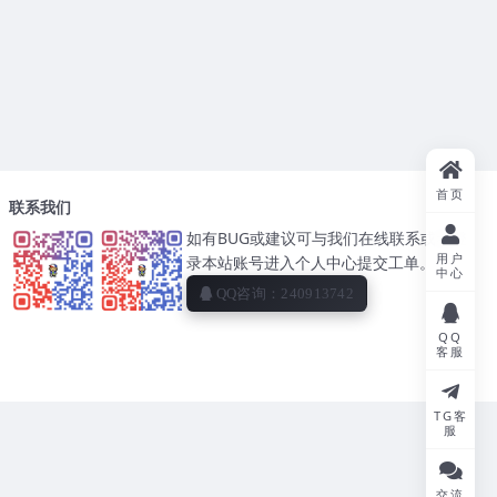
首页
联系我们
如有BUG或建议可与我们在线联系或者登
用户
录本站账号进入个人中心提交工单。
中心
QQ咨询：240913742
QQ
客服
TG客
服
交流