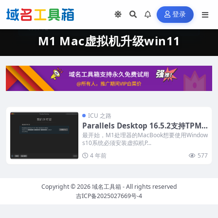
登录
M1 Mac虚拟机升级win11
ICU 之路
Parallels Desktop 16.5.2支持TPM
芯片 Mac可直接升级Windows11
最开始，M1处理器的MacBook想要使用Window
s10系统必须安装虚拟机P...
4 年前
577
Copyright © 2026
域名工具箱
- All rights reserved
吉ICP备2025027669号-4