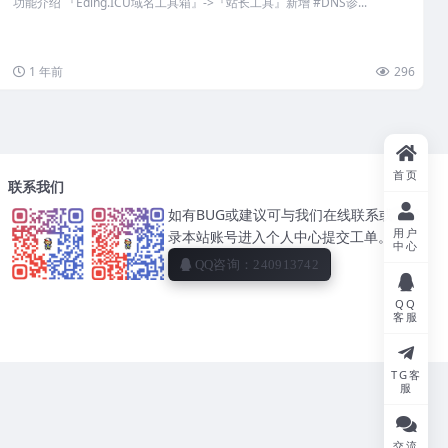
功能介绍 『Eding.ICU域名工具箱』->『站长工具』新增 #DNS诊...
1 年前
296
首页
联系我们
如有BUG或建议可与我们在线联系或者登
用户
录本站账号进入个人中心提交工单。
中心
QQ咨询：240913742
QQ
客服
TG客
服
交流