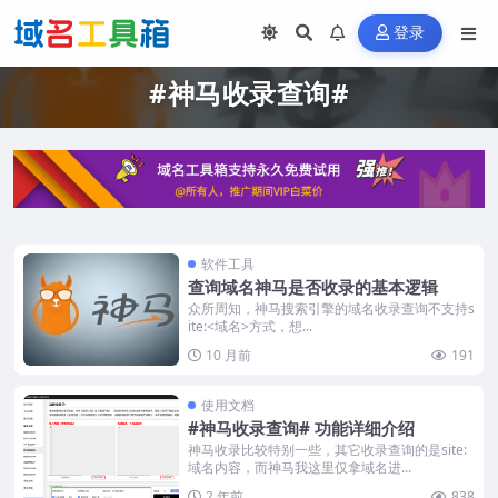
登录
#神马收录查询#
软件工具
查询域名神马是否收录的基本逻辑
众所周知，神马搜索引擎的域名收录查询不支持s
ite:<域名>方式，想...
10 月前
191
使用文档
#神马收录查询# 功能详细介绍
神马收录比较特别一些，其它收录查询的是site:
域名内容，而神马我这里仅拿域名进...
2 年前
838