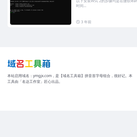
以下安装WSL 2的步骤均是在微软l
时间...
3 年前
本站启用域名：ymgjx.com，是【域名工具箱】拼音首字母组合，很好记。本
工具由「名达工作室」匠心出品。