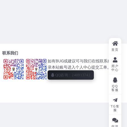
首页
联系我们
如有BUG或建议可与我们在线联系或者登
用户
录本站账号进入个人中心提交工单。
中心
QQ咨询：240913742
QQ
客服
TG客
服
交流