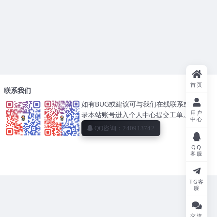
首页
联系我们
如有BUG或建议可与我们在线联系或者登
用户
录本站账号进入个人中心提交工单。
中心
QQ咨询：240913742
QQ
客服
TG客
服
交流