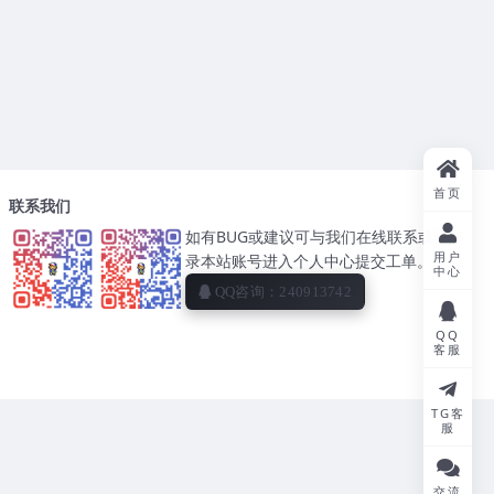
首页
联系我们
如有BUG或建议可与我们在线联系或者登
用户
录本站账号进入个人中心提交工单。
中心
QQ咨询：240913742
QQ
客服
TG客
服
交流